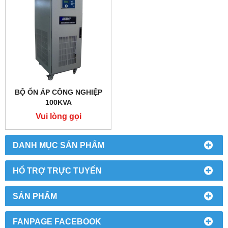
BỘ ỔN ÁP CÔNG NGHIỆP
100KVA
Vui lòng gọi
DANH MỤC SẢN PHẨM
HỔ TRỢ TRỰC TUYẾN
SẢN PHẨM
FANPAGE FACEBOOK