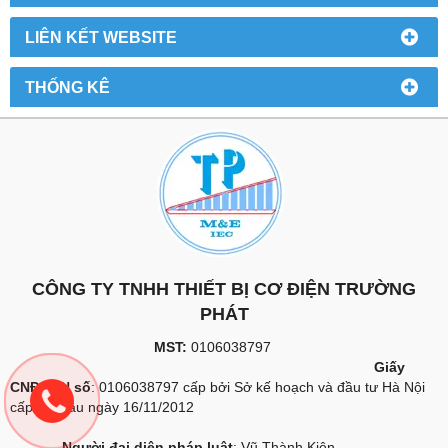
LIÊN KẾT WEBSITE
THỐNG KÊ
CÔNG TY TNHH THIẾT BỊ CƠ ĐIỆN TRƯỜNG
PHÁT
MST:
0106038797
Giấy
CNĐKDN số
: 0106038797 cấp bởi Sở kế hoạch và đầu tư Hà Nội
cấp lần đầu ngày 16/11/2012
Người đại diện pháp luật
: Vũ Thành Kiên