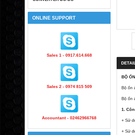
ONLINE SUPPORT
Sales 1 - 0917.614.668
DETAI
BỘ ỔN
Sales 2 - 0974 815 509
Bộ ổn 
Bộ ổn 
1. Cô
Accountant - 02462966768
+ Sử d
+ Sử dụ