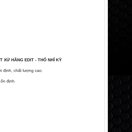
 XỨ HÃNG EDIT - THỔ NHĨ KỲ
n định, chất lượng cao.
ổn định.
BỘ CONVERTER 110DC-24DC -20A
BỘ CONVERTER 110
Vui lòng gọi
Vui lòng 