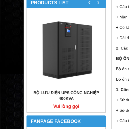
‹
›
PRODUCTS LIST
+ Cấu 
+ Màn h
NEW
+ Có kế
+ Dài 
2. Các
BỘ ỔN
Bộ ổn á
Bộ ổn 
1. Cô
VDC/10A
BỘ LƯU ĐIỆN UPS CÔNG NGHIỆP
BỘ LƯU 
400KVA
+ Sử d
i
Vui lòng gọi
+ Sử dụ
+ Cấu 
FANPAGE FACEBOOK