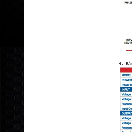

4. B