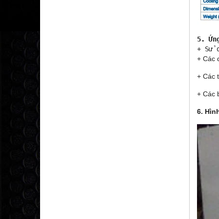
5. Ứn

+ Sử
+ Các 
+ Các t
+ Các 
6. Hìn