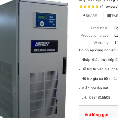
(
4
reviews
SHARE
TWE
Product ID :
B
Production place :
E
Warranty :
1
Bộ ổn áp công nghiệp
- Nhập khẩu trực tiếp 
- Hỗ trợ tư vấn giải ph
- Hỗ trợ giá cả tốt nhất
- Miễn phí lắp đặt
- LH: 0974815509
Vui lòng gọi