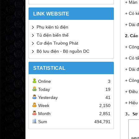
+ Màn h
+ Có kế
LINK WEBSITE
+ Dài 
Phụ kiện tủ điện
Tủ điện biến thế
2. Các
Cơ điện Trường Phát
+ Công
Bộ lưu điện - Bộ nguồn DC
+ Có t
STATISTICAL
+ Dải 
+ Công
Online
3
Today
19
+ Điều
Yesterday
41
+ Hiệu
Week
2,150
Month
2,851
Sum
494,791