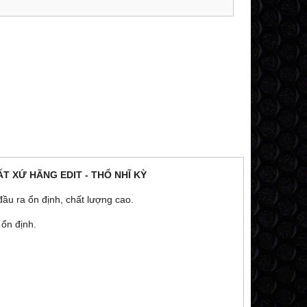
T XỨ HÃNG EDIT - THỔ NHĨ KỲ
đầu ra ổn định, chất lượng cao.
ổn định.