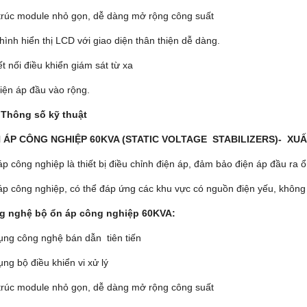
trúc module nhỏ gọn, dễ dàng mở rộng công suất
ình hiển thị LCD với giao diện thân thiện dễ dàng.
t nối điều khiển giám sát từ xa
điện áp đầu vào rộng.
 Thông số kỹ thuật
 ÁP CÔNG NGHIỆP 60KVA (STATIC VOLTAGE STABILIZERS)- XUẤT
p công nghiệp là thiết bị điều chỉnh điện áp, đảm bảo điện áp đầu ra ổ
áp công nghiệp, có thể đáp ứng các khu vực có nguồn điện yếu, không 
ng nghệ bộ ổn áp công nghiệp 60KVA:
ĐIỆN UPS CÔNG NGHIỆP
BỘ UPS CÔNG NGHIỆP 200KVA
250KVA
ụng công nghệ bán dẫn tiên tiến
Vui lòng gọi
Vui lòng gọi
ng bộ điều khiển vi xử lý
trúc module nhỏ gọn, dễ dàng mở rộng công suất