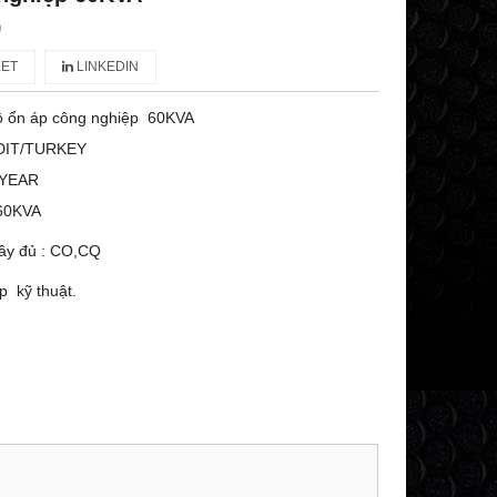
)
ET
LINKEDIN
ộ ổn áp công nghiệp 60KVA
DIT/TURKEY
 YEAR
 60KVA
đầy đủ : CO,CQ
áp kỹ thuật.