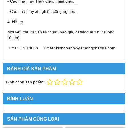
- Các nhà máy Thủy điện, nhiệt điện....
- Các nhà máy xí nghiệp công nghiệp.
4. Hỗ trợ:
Mọi yêu cầu tư vấn kỹ thuật, báo giá, catalogue xin vui lòng
liên hệ
HP: 0917614668 Email: kinhdoanh2@truongphatme.com
ĐÁNH GIÁ SẢN PHẨM
Bình chọn sản phẩm:
BÌNH LUẬN
SẢN PHẨM CÙNG LOẠI