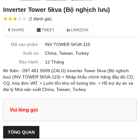
Inverter Tower 5kva (Bộ nghịch lưu)
(
2
đánh giá
)
SHARE
TWEET
LINKEDIN
Mã sản phẩm :
INV TOWER 5KVA-110
Xuất xứ :
China, Taiwan, Turkey
Bảo hành :
12 Tháng
Mr Kiên - 097 481 5509 (ZALO) Inverter Tower 5kva (Bộ nghịch
lưu) (INV TOWER 5KVA-110) + Nhập khẩu chính hãng đầy đủ CO,
CQ, hóa đơn VAT. + Luôn tồn kho số lượng lớn. + Hỗ trợ dự án và
đại lý Nhà sản xuất:China, Taiwan, Turkey
Vui lòng gọi
TỔNG QUAN