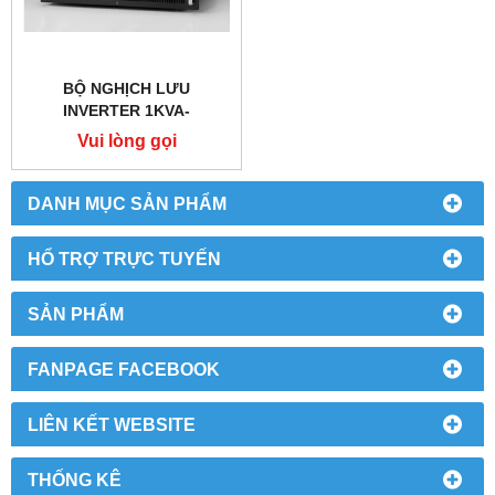
BỘ NGHỊCH LƯU
INVERTER 1KVA-
110VDC/220VDC
Vui lòng gọi
DANH MỤC SẢN PHẨM
HỔ TRỢ TRỰC TUYẾN
SẢN PHẨM
FANPAGE FACEBOOK
LIÊN KẾT WEBSITE
THỐNG KÊ