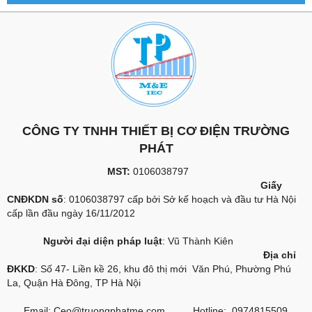
CÔNG TY TNHH THIẾT BỊ CƠ ĐIỆN TRƯỜNG
PHÁT
MST:
0106038797
Giấy
CNĐKDN số
: 0106038797 cấp bởi Sở kế hoạch và đầu tư Hà Nội
cấp lần đầu ngày 16/11/2012
Người đại diện pháp luật
: Vũ Thành Kiên
Địa chỉ
ĐKKD
: Số 47- Liền kề 26, khu đô thị mới Văn Phú, Phường Phú
La, Quận Hà Đông, TP Hà Nội
Email:
Ceo@truongphatme.com
Hotline: 0974815509