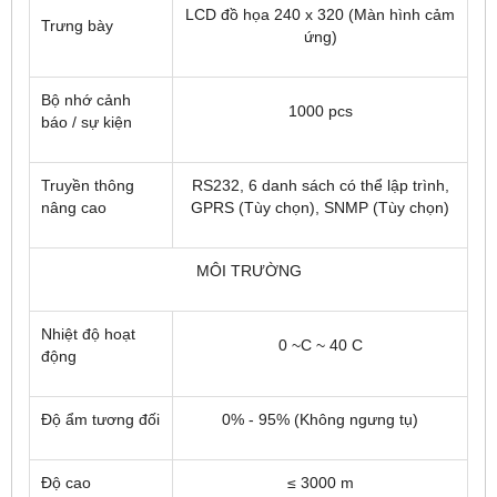
LCD đồ họa 240 x 320 (Màn hình cảm
Trưng bày
ứng)
Bộ nhớ cảnh
1000 pcs
báo / sự kiện
Truyền thông
RS232, 6 danh sách có thể lập trình,
nâng cao
GPRS (Tùy chọn), SNMP (Tùy chọn)
MÔI TRƯỜNG
Nhiệt độ hoạt
0 ~C ~ 40 C
động
Độ ẩm tương đối
0% - 95% (Không ngưng tụ)
Độ cao
≤ 3000 m