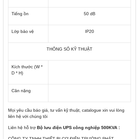
Tiếng ồn
50 dB
Lớp bảo vệ
IP20
THÔNG SỐ KỸ THUẬT
Kích thước (W *
D * H)
Cân nặng
Mọi yêu cầu báo giá, tư vấn kỹ thuật, catalogue xin vui lòng
liên hệ với chúng tôi
Liên hệ hỗ trợ
Bộ lưu điện UPS công nghiệp 500KVA :
CÔNG TY TNHH THIẾT BỊ CƠ ĐIỆN TRƯỜNG PHÁT