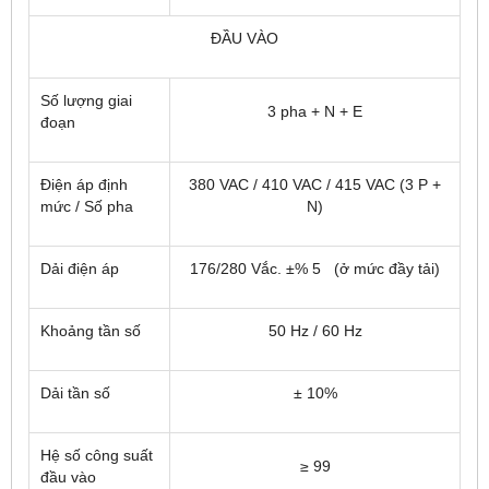
ĐẦU VÀO
Số lượng giai
3 pha + N + E
đoạn
Điện áp định
380 VAC / 410 VAC / 415 VAC (3 P +
mức / Số pha
N)
Dải điện áp
176/280 Vắc. ±% 5 (ở mức đầy tải)
Khoảng tần số
50 Hz / 60 Hz
Dải tần số
± 10%
Hệ số công suất
≥ 99
đầu vào