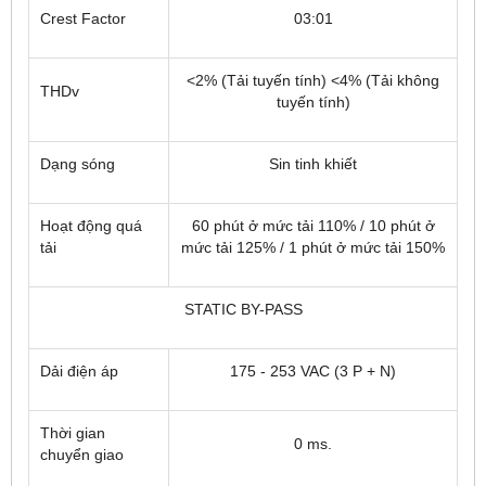
Crest Factor
03:01
<2% (Tải tuyến tính) <4% (Tải không
THDv
tuyến tính)
Dạng sóng
Sin tinh khiết
Hoạt động quá
60 phút ở mức tải 110% / 10 phút ở
tải
mức tải 125% / 1 phút ở mức tải 150%
STATIC BY-PASS
Dải điện áp
175 - 253 VAC (3 P + N)
Thời gian
0 ms.
chuyển giao