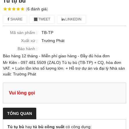
Tủ tụ bù
(
6
đánh giá
)
SHARE
TWEET
LINKEDIN
Mã sản phẩm :
TB-TP
Xuất xứ :
Trường Phát
Bảo hành :
Bảo hàng 12 tháng - Miễn phí giao hàng - Đầy đủ hóa đơn
Mr Kiên - 097 481 5509 (ZALO) Tủ tụ bù (TB-TP) + CQ, hóa đơn
VAT. + Luôn tồn kho số lượng lớn. + Hỗ trợ dự án và đại lý Nhà sản
xuất: Trường Phát
Vui lòng gọi
TỔNG QUAN
Tủ tụ bù
hay
tủ bù công suất
có công dụng: