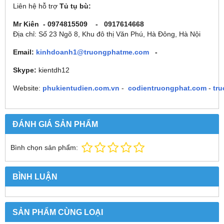
Liên hệ hỗ trợ
Tủ tụ bù:
Mr Kiên - 0974815509 - 0917614668
Địa chỉ: Số 23 Ngõ 8, Khu đô thị Văn Phú, Hà Đông, Hà Nội
Email:
kinhdoanh1@truongphatme.com
-
Skype:
kientdh12
Website:
phukientudien.com.vn
-
codientruongphat.com
-
tr
ĐÁNH GIÁ SẢN PHẨM
Bình chọn sản phẩm:
BÌNH LUẬN
SẢN PHẨM CÙNG LOẠI